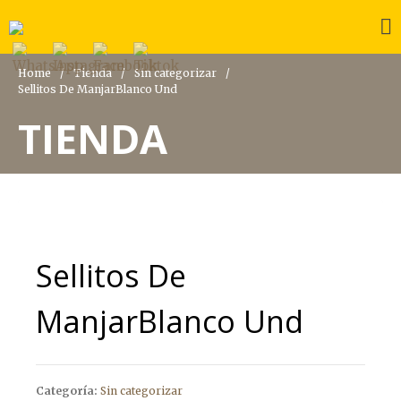
De La Provincia
Alimentos en Conserva y Dulces a base de leche
Home
/
Tienda
/
Sin categorizar
/
Sellitos De ManjarBlanco Und
INICIO
TIENDA
Tienda
PRODUCTOS
ACERCA NUESTRO
Sellitos De
ManjarBlanco Und
Categoría:
Sin categorizar